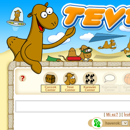
Cuccok
Teve
Karaván
Kapcsolat
Gam
Center
Center
Center
Center
Zo
[
Mi ez?
] [
Íro
haverok: