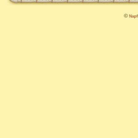
©
Napfo