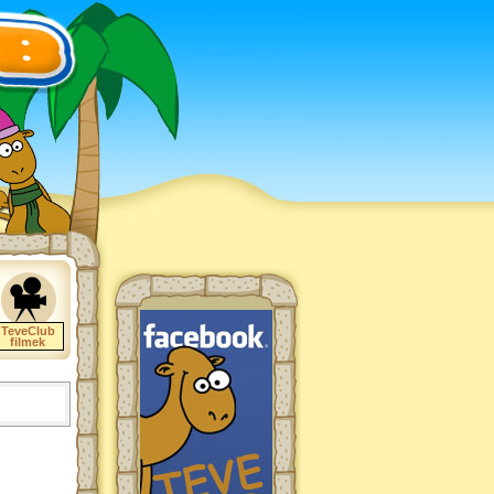
TeveClub
filmek