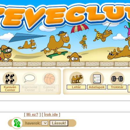
Karaván
Kapcsolat
Gaming
Leltár
Adatlapok
Trükktár
Center
Center
Zone
[
Mi ez?
] [
Írok ide
]
haverok: