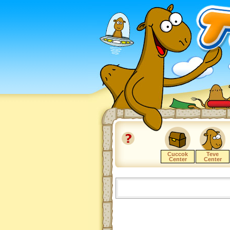
Cuccok
Teve
Center
Center