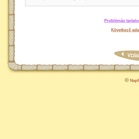
Problémás tartalo
Következő ada
©
Napfo