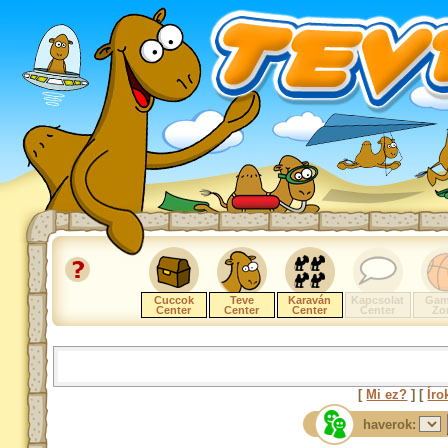
Cuccok
Teve
Karaván
Kapcsolat
Gam
Center
Center
Center
Center
Zo
[
Mi ez?
] [
Íro
haverok: