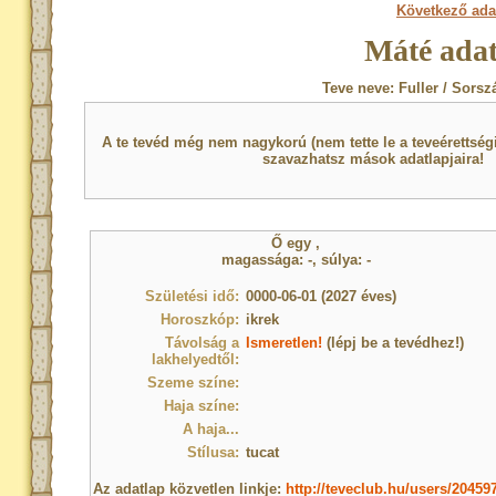
Következő ada
Máté adat
Teve neve: Fuller / Sorsz
A te tevéd még nem nagykorú (nem tette le a teveérettsé
szavazhatsz mások adatlapjaira!
Ő egy
,
magassága: -, súlya: -
Születési idő:
0000-06-01 (2027 éves)
Horoszkóp:
ikrek
Távolság a
Ismeretlen!
(lépj be a tevédhez!)
lakhelyedtől:
Szeme színe:
Haja színe:
A haja...
Stílusa:
tucat
Az adatlap közvetlen linkje:
http://teveclub.hu/users/20459