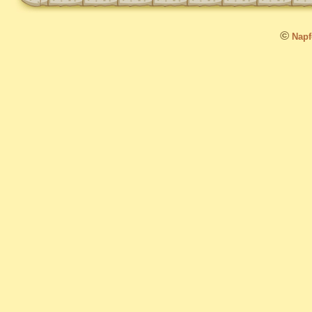
©
Napfo