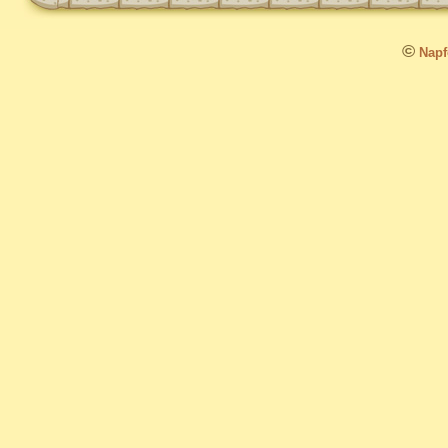
©
Napfo