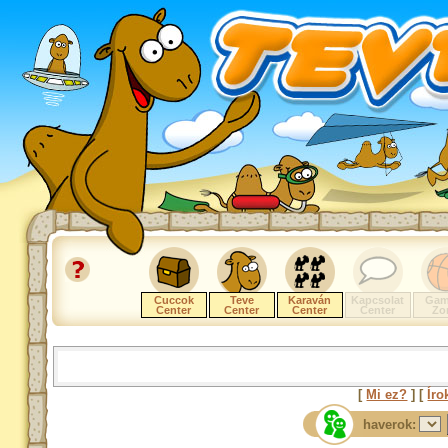
Cuccok
Teve
Karaván
Kapcsolat
Gam
Center
Center
Center
Center
Zo
[
Mi ez?
] [
Íro
haverok: