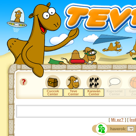
Cuccok
Teve
Karaván
Kapcsolat
Gam
Center
Center
Center
Center
Zo
[
Mi ez?
] [
Íro
haverok: