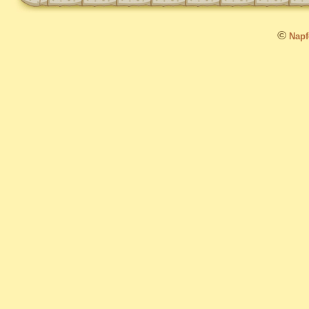
©
Napfo