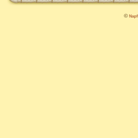
©
Napfo