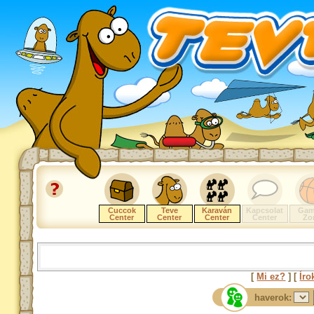
Cuccok
Teve
Karaván
Kapcsolat
Gam
Center
Center
Center
Center
Zo
[
Mi ez?
] [
Íro
haverok: