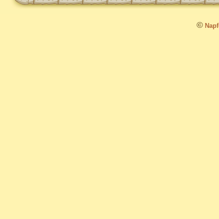
©
Napfo