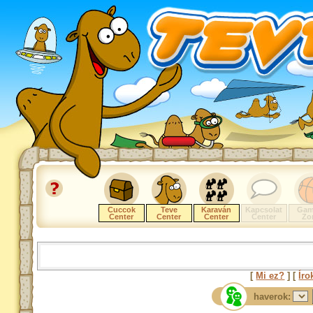
Cuccok
Teve
Karaván
Kapcsolat
Gam
Center
Center
Center
Center
Zo
[
Mi ez?
] [
Íro
haverok: