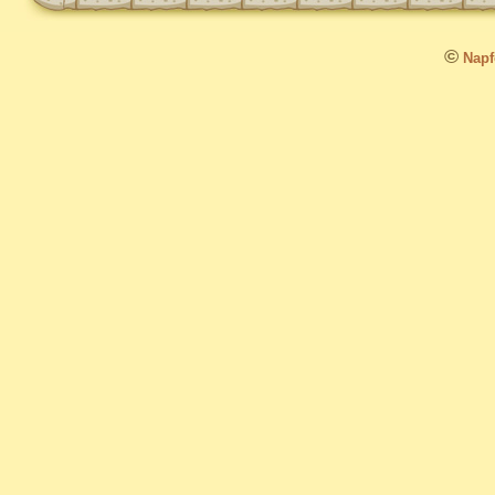
©
Napfo