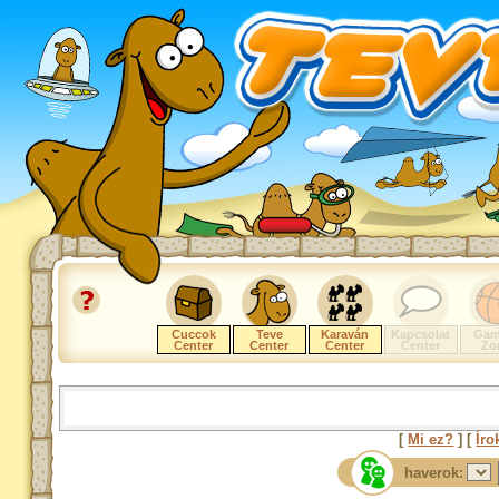
Cuccok
Teve
Karaván
Kapcsolat
Gam
Center
Center
Center
Center
Zo
[
Mi ez?
] [
Íro
haverok: