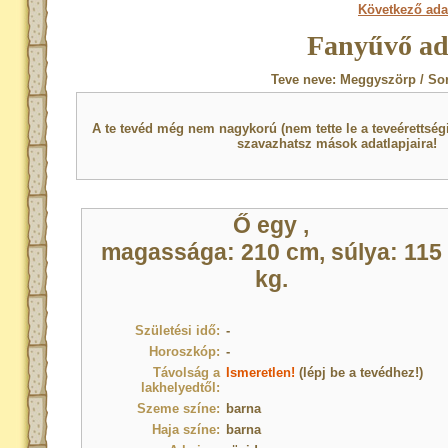
Következő ada
Fanyűvő ad
Teve neve: Meggyszörp / So
A te tevéd még nem nagykorú (nem tette le a teveérettsé
szavazhatsz mások adatlapjaira!
Ő egy
,
magassága: 210 cm, súlya: 115
kg.
Születési idő:
-
Horoszkóp:
-
Távolság a
Ismeretlen!
(lépj be a tevédhez!)
lakhelyedtől:
Szeme színe:
barna
Haja színe:
barna