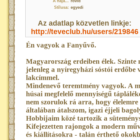
A haja...
rövid
Stílusa:
egyedi
Az adatlap közvetlen linkje:
http://teveclub.hu/users/219846
Én vagyok a Fanyűvő.
Magyarország erdeiben élek. Szinte
jelenleg a nyíregyházi sóstói erdőbe
lakcímmel.
Mindenevő teremtmény vagyok. A ma
húsai megfelelő mennyiségű táplálék
nem szorulok rá arra, hogy élelemre
általában átalszom, igazi éjjeli bago
Hobbijaim közé tartozik a süteménysü
Kifejezetten rajongok a modern mű
és kiállításokra - talán érthető okokb