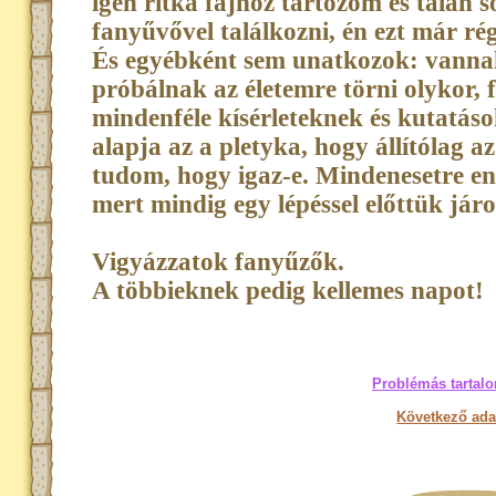
igen ritka fajhoz tartozom és talán
fanyűvővel találkozni, én ezt már 
És egyébként sem unatkozok: vannak
próbálnak az életemre törni olykor, f
mindenféle kísérleteknek és kutatás
alapja az a pletyka, hogy állítólag a
tudom, hogy igaz-e. Mindenesetre e
mert mindig egy lépéssel előttük járo
Vigyázzatok fanyűzők.
A többieknek pedig kellemes napot!
Problémás tartalo
Következő ada