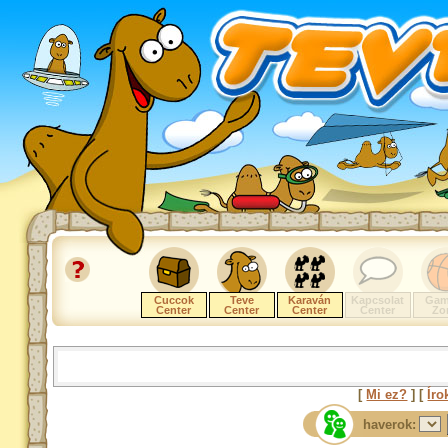
Cuccok
Teve
Karaván
Kapcsolat
Gam
Center
Center
Center
Center
Zo
[
Mi ez?
] [
Íro
haverok: