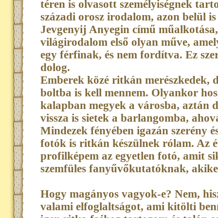
téren is olvasott személyiségnek ta
századi orosz irodalom, azon belül 
Jevgenyij Anyegin című műalkotása, 
világirodalom első olyan műve, amely
egy férfinak, és nem fordítva. Ez sz
dolog.
Emberek közé ritkán merészkedek, d
boltba is kell mennem. Olyankor hos
kalapban megyek a városba, aztán d
vissza is sietek a barlangomba, ahov
Mindezek fényében igazán szerény és
fotók is ritkán készülnek rólam. Az é
profilképem az egyetlen fotó, amit s
szemfüles fanyűvőkutatóknak, akike
Hogy magányos vagyok-e? Nem, his
valami elfoglaltságot, ami kitölti b