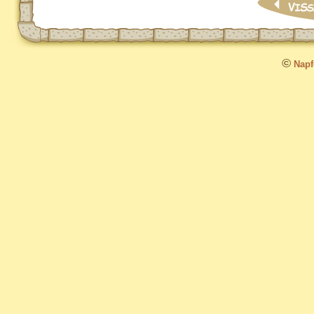
©
Napfo