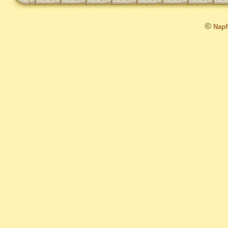
©
Napfo