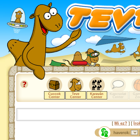
Cuccok
Teve
Karaván
Kapcsolat
Gam
Center
Center
Center
Center
Zo
[
Mi ez?
] [
Íro
haverok: