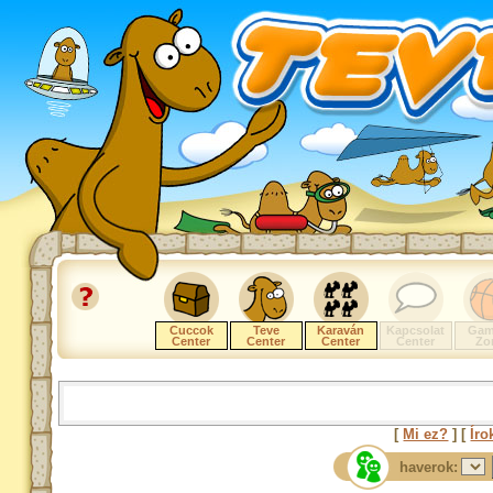
Cuccok
Teve
Karaván
Kapcsolat
Gam
Center
Center
Center
Center
Zo
[
Mi ez?
] [
Íro
haverok: