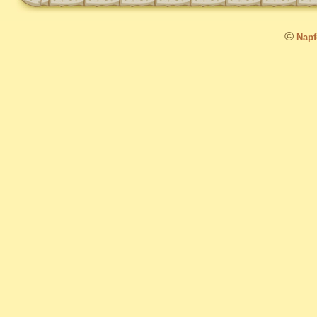
©
Napfo