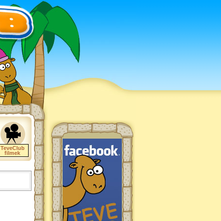
TeveClub
filmek