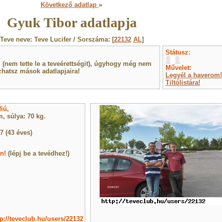
Következő adatlap
»
Gyuk Tibor adatlapja
Teve neve: Teve Lucifer / Sorszáma: [
22132
AL
]
Státusz:
(nem tette le a teveérettségit), úgyhogy még nem
Művelet:
hatsz mások adatlapjaira!
Legyél a haverom!
Tiltólistára!
fiú
,
, súlya: 70 kg.
7 (43 éves)
n!
(lépj be a tevédhez!)
tp://teveclub.hu/users/22132