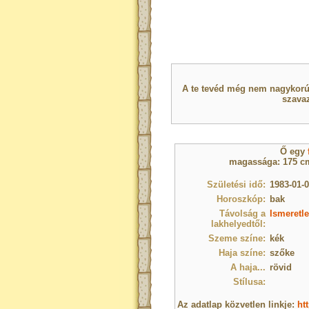
A te tevéd még nem nagykorú 
szavaz
Ő egy
magassága: 175 cm
Születési idő:
1983-01-0
Horoszkóp:
bak
Távolság a
Ismeretle
lakhelyedtől:
Szeme színe:
kék
Haja színe:
szőke
A haja...
rövid
Stílusa:
Az adatlap közvetlen linkje:
ht