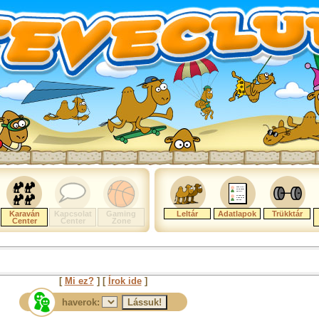
Karaván
Kapcsolat
Gaming
Leltár
Adatlapok
Trükktár
Center
Center
Zone
[
Mi ez?
] [
Írok ide
]
haverok: