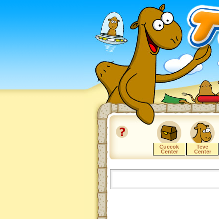
Cuccok
Teve
Center
Center