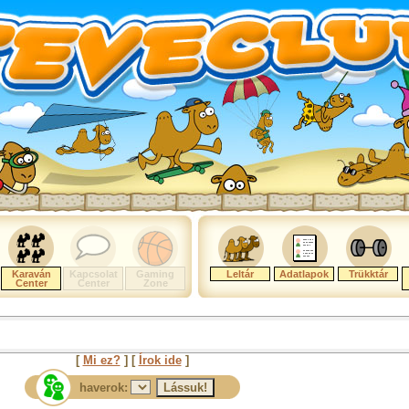
Karaván
Kapcsolat
Gaming
Leltár
Adatlapok
Trükktár
Center
Center
Zone
[
Mi ez?
] [
Írok ide
]
haverok: