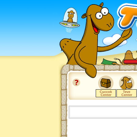
Cuccok
Teve
Center
Center