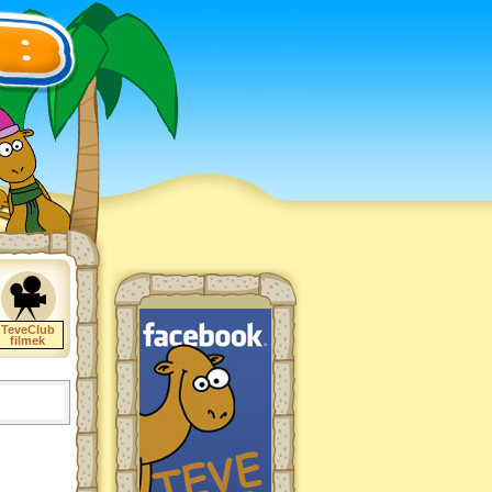
TeveClub
filmek