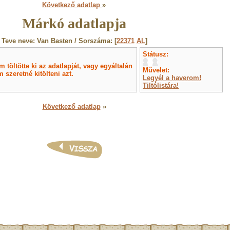
Következő adatlap
»
Márkó adatlapja
Teve neve: Van Basten / Sorszáma: [
22371
AL
]
Státusz:
töltötte ki az adatlapját, vagy egyáltalán
Művelet:
 szeretné kitölteni azt.
Legyél a haverom!
Tiltólistára!
Következő adatlap
»