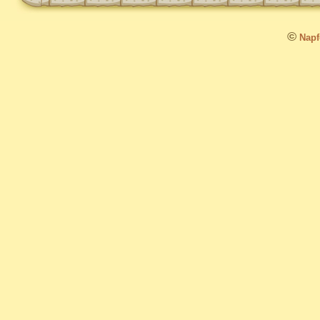
©
Napfo