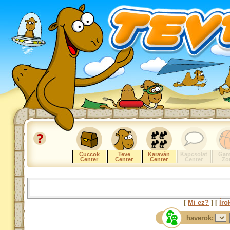
Cuccok
Teve
Karaván
Kapcsolat
Gam
Center
Center
Center
Center
Zo
[
Mi ez?
] [
Íro
haverok: