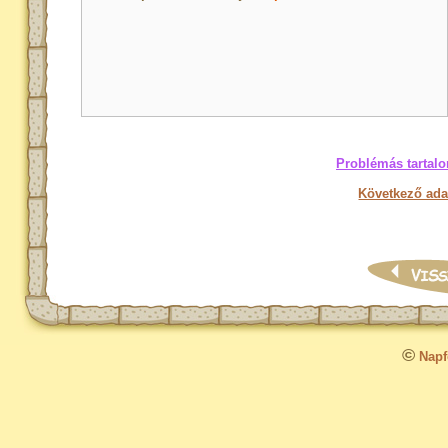
Problémás tartalo
Következő ada
©
Napfo