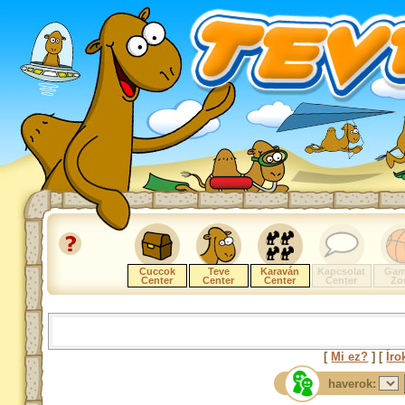
Cuccok
Teve
Karaván
Kapcsolat
Gam
Center
Center
Center
Center
Zo
[
Mi ez?
] [
Íro
haverok: