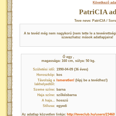
Következő ada
PatriCIA ad
Teve neve: PatriCIA / Sor
A te tevéd még nem nagykorú (nem tette le a teveérettsé
szavazhatsz mások adatlapjaira!
Ő egy
,
magassága: 160 cm, súlya: 50 kg.
Születési idő:
1990-04-09 (36 éves)
Horoszkóp:
kos
Távolság a
Ismeretlen!
(lépj be a tevédhez!)
lakhelyedtől:
Szeme színe:
barna
Haja színe:
szőkésbarna
A haja...
hosszú
Stílusa:
egyedi
Az adatlap közvetlen linkje:
http://teveclub.hu/users/23460