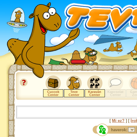
Cuccok
Teve
Karaván
Kapcsolat
Gam
Center
Center
Center
Center
Zo
[
Mi ez?
] [
Íro
haverok: