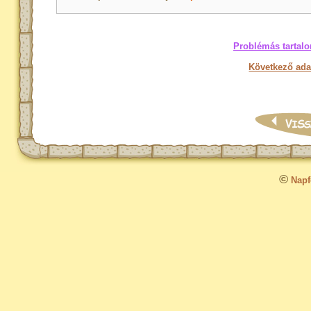
Problémás tartalo
Következő ada
©
Napfo