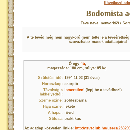
Következő ada
Bodomista a
Teve neve: network69 / Sor
A te tevéd még nem nagykorú (nem tette le a teveérettsé
szavazhatsz mások adatlapjaira!
Ő egy
fiú
,
magassága: 180 cm, súlya: 85 kg.
Születési idő:
1994-11-02 (31 éves)
Horoszkóp:
skorpió
Távolság a
Ismeretlen!
(lépj be a tevédhez!)
lakhelyedtől:
Szeme színe:
zöldesbarna
Haja színe:
fekete
A haja...
rövid
Stílusa:
praktikus
Az adatlap közvetlen linkje:
http://teveclub.hu/users/23829