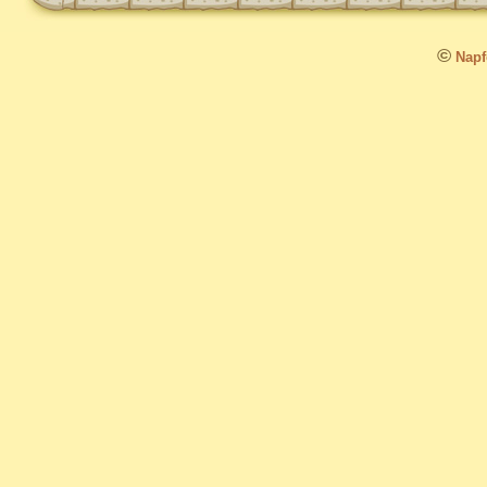
©
Napfo