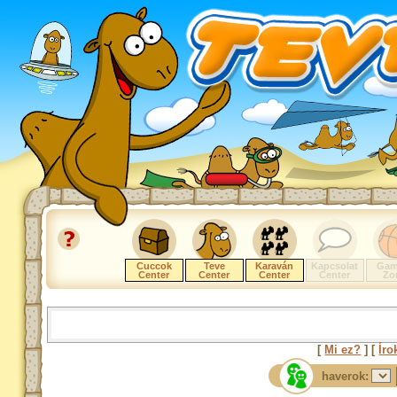
Cuccok
Teve
Karaván
Kapcsolat
Gam
Center
Center
Center
Center
Zo
[
Mi ez?
] [
Íro
haverok: