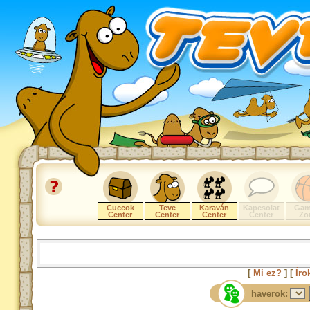
Cuccok
Teve
Karaván
Kapcsolat
Gam
Center
Center
Center
Center
Zo
[
Mi ez?
] [
Íro
haverok: