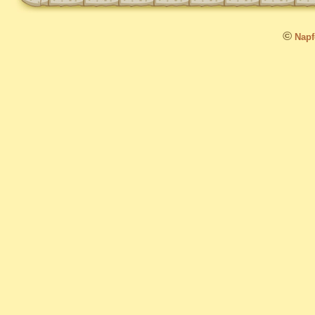
©
Napfo