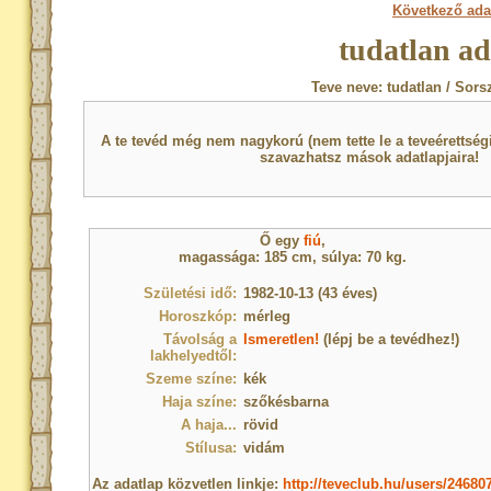
Következő ada
tudatlan ad
Teve neve: tudatlan / Sors
A te tevéd még nem nagykorú (nem tette le a teveérettsé
szavazhatsz mások adatlapjaira!
Ő egy
fiú
,
magassága: 185 cm, súlya: 70 kg.
Születési idő:
1982-10-13 (43 éves)
Horoszkóp:
mérleg
Távolság a
Ismeretlen!
(lépj be a tevédhez!)
lakhelyedtől:
Szeme színe:
kék
Haja színe:
szőkésbarna
A haja...
rövid
Stílusa:
vidám
Az adatlap közvetlen linkje:
http://teveclub.hu/users/24680