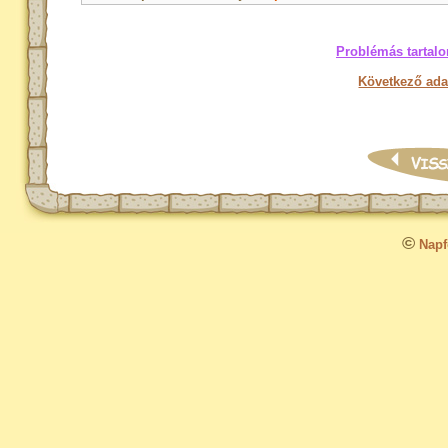
Problémás tartalo
Következő ada
©
Napfo