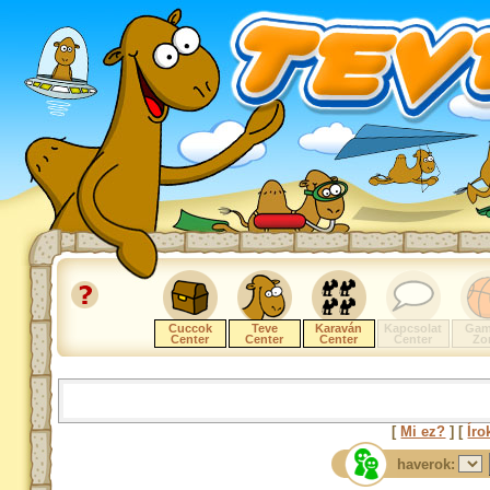
Cuccok
Teve
Karaván
Kapcsolat
Gam
Center
Center
Center
Center
Zo
[
Mi ez?
] [
Íro
haverok: