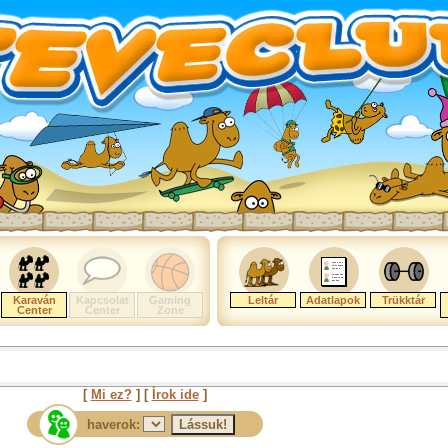
Karaván
Kapcsolat
Gaming
Leltár
Adatlapok
Trükktár
Center
Center
Zone
[
Mi ez?
] [
Írok ide
]
haverok: