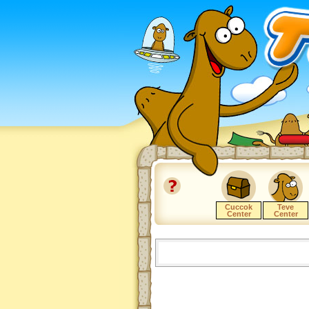
Cuccok
Teve
Center
Center