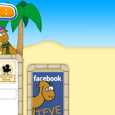
TeveClub
filmek