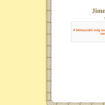
Jimm
A felhasználó még nem 
nem