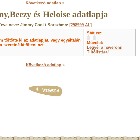
Következő adatlap
»
y,Beezy és Heloise adatlapja
Teve neve: Jimmy Cool / Sorszáma: [
258999
AL
]
Státusz:
töltötte ki az adatlapját, vagy egyáltalán
Művelet:
 szeretné kitölteni azt.
Legyél a haverom!
Tiltólistára!
Következő adatlap
»