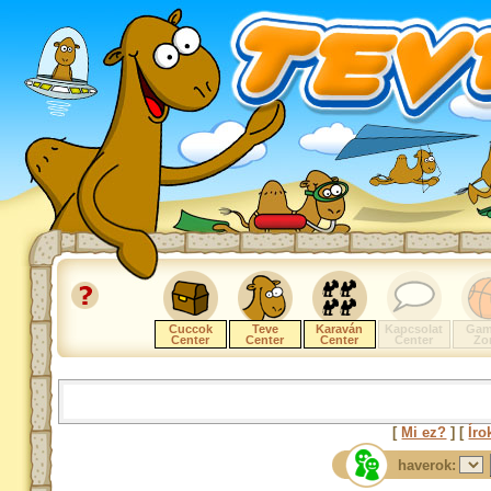
Cuccok
Teve
Karaván
Kapcsolat
Gam
Center
Center
Center
Center
Zo
[
Mi ez?
] [
Íro
haverok: