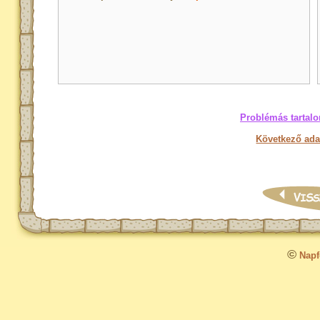
Problémás tartalo
Következő ada
©
Napfo