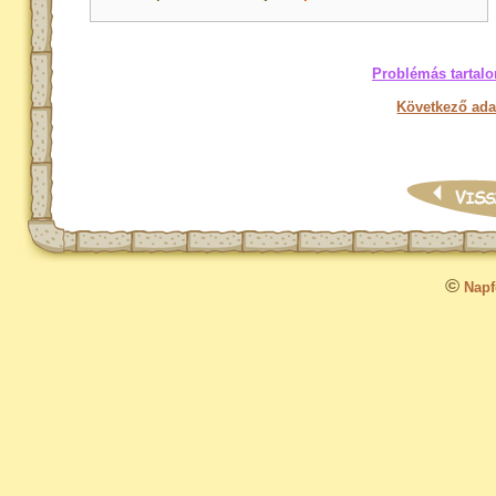
Problémás tartalo
Következő ada
©
Napfo