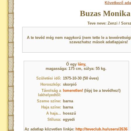
Következő ada
Buzas Monika 
Teve neve: Zenzi / Sors
A te tevéd még nem nagykorú (nem tette le a teveérettsé
szavazhatsz mások adatlapjaira!
Ő egy
lány
,
magassága: 175 cm, súlya: 55 kg.
Születési idő:
1975-10-30 (50 éves)
Horoszkóp:
skorpió
Távolság a
Ismeretlen!
(lépj be a tevédhez!)
lakhelyedtől:
Szeme színe:
barna
Haja színe:
barna
A haja...
hosszú
Stílusa:
egyedi
Az adatlap közvetlen linkje:
http://teveclub.hu/users/2636