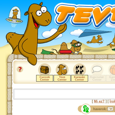
Cuccok
Teve
Karaván
Kapcsolat
Gam
Center
Center
Center
Center
Zo
[
Mi ez?
] [
Íro
haverok: