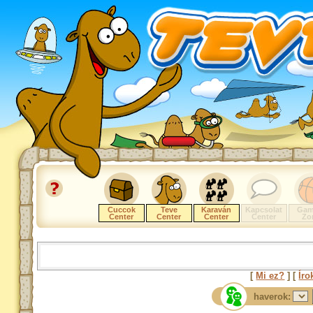
Cuccok
Teve
Karaván
Kapcsolat
Gam
Center
Center
Center
Center
Zo
[
Mi ez?
] [
Íro
haverok: