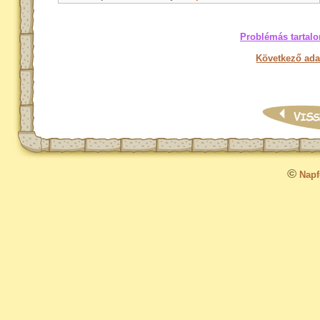
Problémás tartalo
Következő ada
©
Napfo