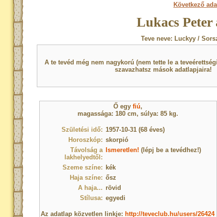
Következő ada
Lukacs Peter 
Teve neve: Luckyy / Sors
A te tevéd még nem nagykorú (nem tette le a teveérettsé
szavazhatsz mások adatlapjaira!
Ő egy
fiú
,
magassága: 180 cm, súlya: 85 kg.
Születési idő:
1957-10-31 (68 éves)
Horoszkóp:
skorpió
Távolság a
Ismeretlen!
(lépj be a tevédhez!)
lakhelyedtől:
Szeme színe:
kék
Haja színe:
ősz
A haja...
rövid
Stílusa:
egyedi
Az adatlap közvetlen linkje:
http://teveclub.hu/users/26424