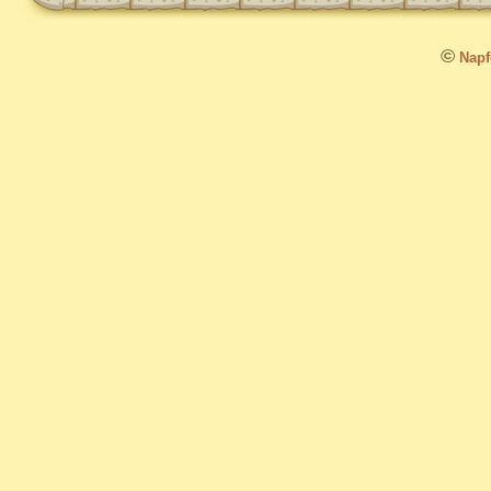
©
Napfo