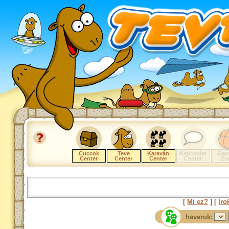
Cuccok
Teve
Karaván
Kapcsolat
Gam
Center
Center
Center
Center
Zo
[
Mi ez?
] [
Íro
haverok: