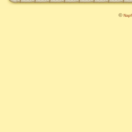
©
Napfo