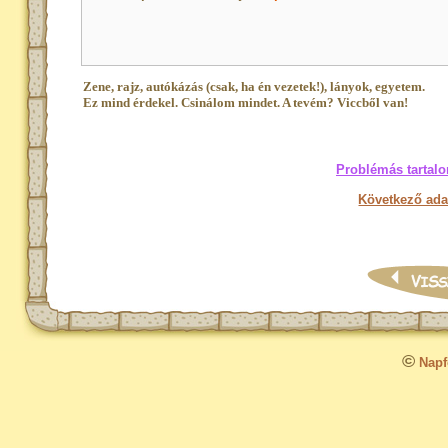
Zene, rajz, autókázás (csak, ha én vezetek!), lányok, egyetem.
Ez mind érdekel. Csinálom mindet. A tevém? Viccből van!
Problémás tartalo
Következő ada
©
Napfo