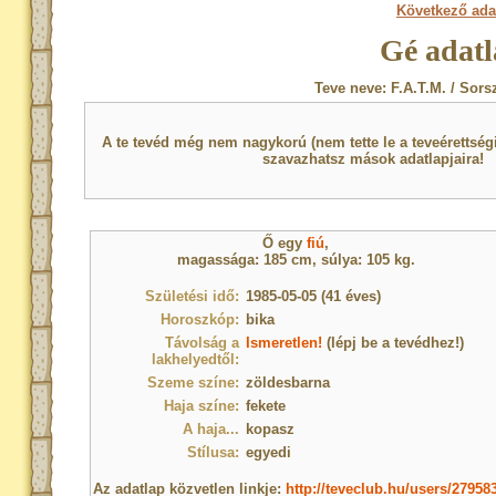
Következő ada
Gé adatl
Teve neve: F.A.T.M. / Sors
A te tevéd még nem nagykorú (nem tette le a teveérettsé
szavazhatsz mások adatlapjaira!
Ő egy
fiú
,
magassága: 185 cm, súlya: 105 kg.
Születési idő:
1985-05-05 (41 éves)
Horoszkóp:
bika
Távolság a
Ismeretlen!
(lépj be a tevédhez!)
lakhelyedtől:
Szeme színe:
zöldesbarna
Haja színe:
fekete
A haja...
kopasz
Stílusa:
egyedi
Az adatlap közvetlen linkje:
http://teveclub.hu/users/27958