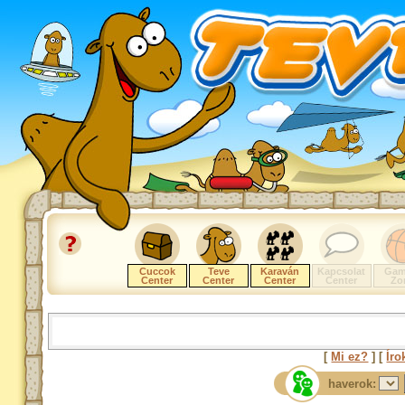
Cuccok
Teve
Karaván
Kapcsolat
Gam
Center
Center
Center
Center
Zo
[
Mi ez?
] [
Íro
haverok: