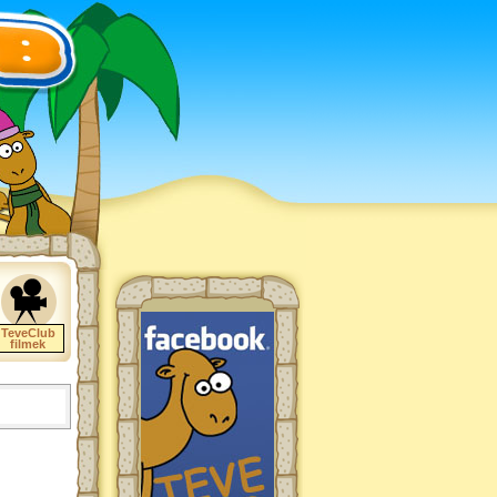
TeveClub
filmek