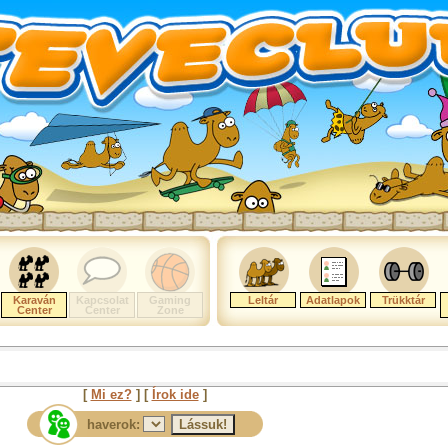
Karaván
Kapcsolat
Gaming
Leltár
Adatlapok
Trükktár
Center
Center
Zone
[
Mi ez?
] [
Írok ide
]
haverok: