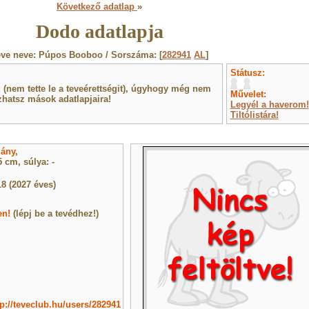
Következő adatlap
»
Dodo adatlapja
eve neve: Púpos Booboo / Sorszáma: [
282941
AL
]
Státusz:
(nem tette le a teveérettségit), úgyhogy még nem
Művelet:
hatsz mások adatlapjaira!
Legyél a haverom!
Tiltólistára!
lány
,
 cm, súlya: -
18 (2027 éves)
en!
(lépj be a tevédhez!)
tp://teveclub.hu/users/282941