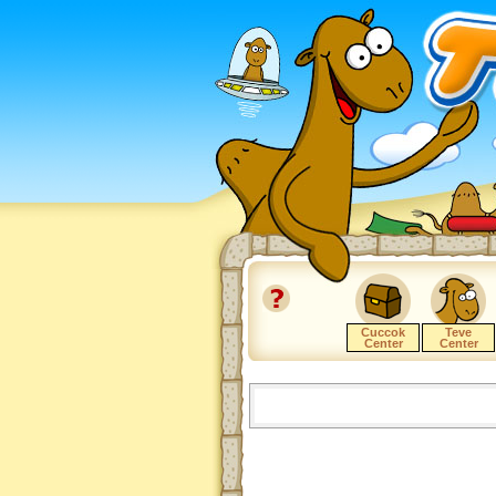
Cuccok
Teve
Center
Center