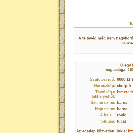
T
A te tevéd még nem nagykorú 
szavaz
Ő egy
magassága: 165
Születési idő:
0000-11-
Horoszkóp:
skorpió
Távolság a
Ismeretl
lakhelyedtől:
Szeme színe:
barna
Haja színe:
barna
A haja...
rövid
Stílusa:
tucat
Az adatlap közvetlen linkje:
ht