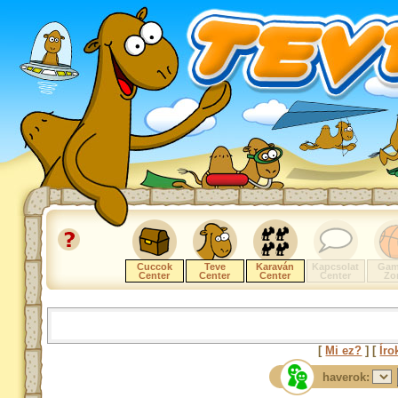
Cuccok
Teve
Karaván
Kapcsolat
Gam
Center
Center
Center
Center
Zo
[
Mi ez?
] [
Íro
haverok: