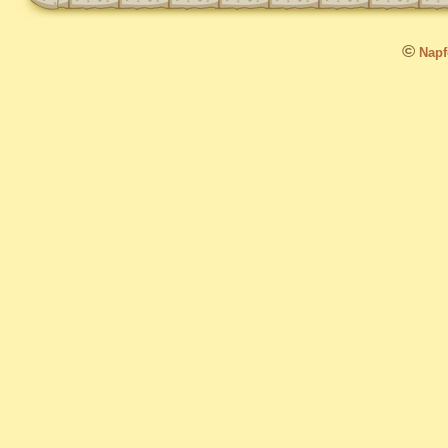
©
Napfo