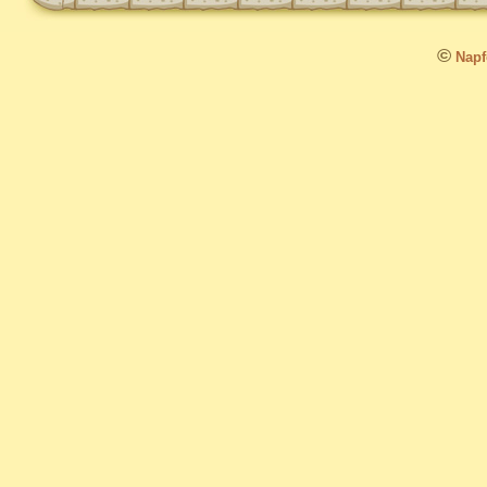
©
Napfo