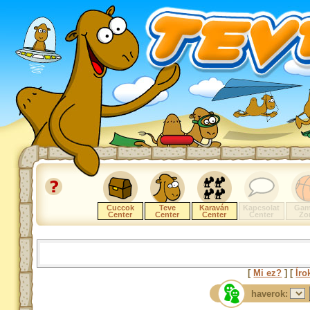
Cuccok
Teve
Karaván
Kapcsolat
Gam
Center
Center
Center
Center
Zo
[
Mi ez?
] [
Íro
haverok: