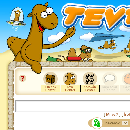
Cuccok
Teve
Karaván
Kapcsolat
Gam
Center
Center
Center
Center
Zo
[
Mi ez?
] [
Íro
haverok: