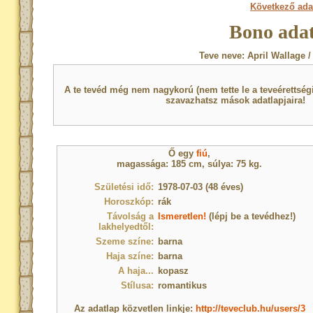
Következő ada
Bono adat
Teve neve: April Wallage 
A te tevéd még nem nagykorú (nem tette le a teveérettsé
szavazhatsz mások adatlapjaira!
Ő egy
fiú
,
magassága: 185 cm, súlya: 75 kg.
Születési idő:
1978-07-03 (48 éves)
Horoszkóp:
rák
Távolság a
Ismeretlen!
(lépj be a tevédhez!)
lakhelyedtől:
Szeme színe:
barna
Haja színe:
barna
A haja...
kopasz
Stílusa:
romantikus
Az adatlap közvetlen linkje:
http://teveclub.hu/users/3