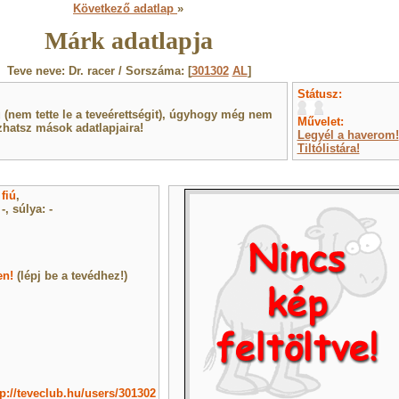
Következő adatlap
»
Márk adatlapja
Teve neve: Dr. racer / Sorszáma: [
301302
AL
]
Státusz:
(nem tette le a teveérettségit), úgyhogy még nem
Művelet:
hatsz mások adatlapjaira!
Legyél a haverom!
Tiltólistára!
y
fiú
,
, súlya: -
en!
(lépj be a tevédhez!)
tp://teveclub.hu/users/301302