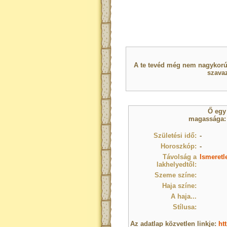
A te tevéd még nem nagykorú 
szavaz
Ő eg
magassága: -
Születési idő:
-
Horoszkóp:
-
Távolság a
Ismeretl
lakhelyedtől:
Szeme színe:
Haja színe:
A haja...
Stílusa:
Az adatlap közvetlen linkje:
ht