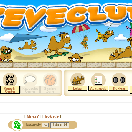
Karaván
Kapcsolat
Gaming
Leltár
Adatlapok
Trükktár
Center
Center
Zone
[
Mi ez?
] [
Írok ide
]
haverok: