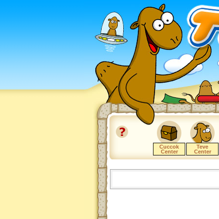
Cuccok
Teve
Center
Center