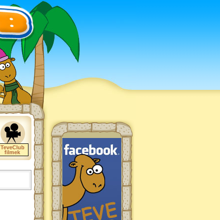
TeveClub
filmek