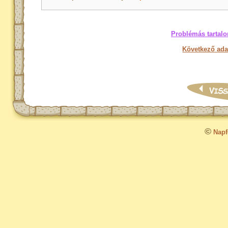
Problémás tartalo
Következő ada
©
Napfo