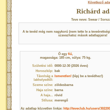
Következő ada
Richárd ad
Teve neve: Swear / Sorsz
A te tevéd még nem nagykorú (nem tette le a teveérettsé
szavazhatsz mások adatlapjaira!
Ő egy
fiú
,
magassága: 185 cm, súlya: 75 kg.
Születési idő:
0000-12-30 (2026 éves)
Horoszkóp:
bak
Távolság a
Ismeretlen!
(lépj be a tevédhez!)
lakhelyedtől:
Szeme színe:
zöldesbarna
Haja színe:
barna
A haja...
rövid
Stílusa:
merengő
Az adatlap közvetlen linkje:
http://teveclub.hu/users/30220