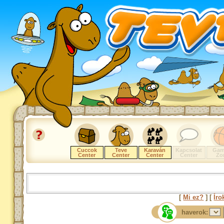
Cuccok
Teve
Karaván
Kapcsolat
Gam
Center
Center
Center
Center
Zo
[
Mi ez?
] [
Íro
haverok: