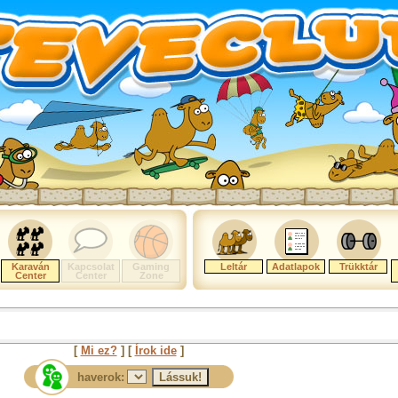
Karaván
Kapcsolat
Gaming
Leltár
Adatlapok
Trükktár
Center
Center
Zone
[
Mi ez?
] [
Írok ide
]
haverok: