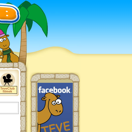
TeveClub
filmek