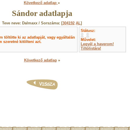
Következő adatlap
»
Sándor adatlapja
Teve neve: Dalmaxx / Sorszáma: [
304192
AL
]
Státusz:
töltötte ki az adatlapját, vagy egyáltalán
Művelet:
 szeretné kitölteni azt.
Legyél a haverom!
Tiltólistára!
Következő adatlap
»