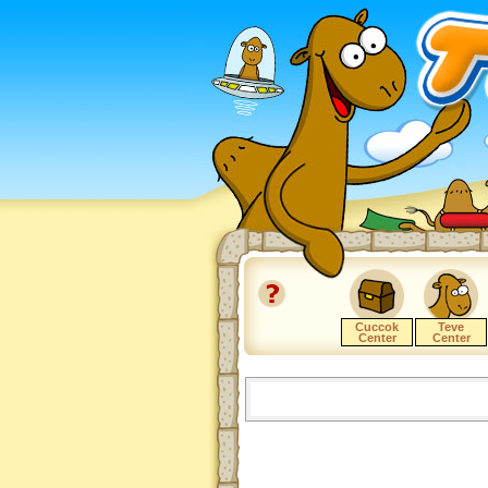
Cuccok
Teve
Center
Center