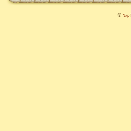
©
Napfo