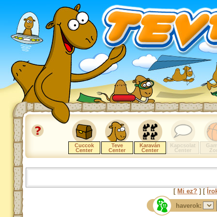
Cuccok
Teve
Karaván
Kapcsolat
Gam
Center
Center
Center
Center
Zo
[
Mi ez?
] [
Íro
haverok: