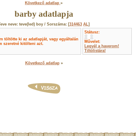
Következő adatlap
»
barby adatlapja
Teve neve: teve(led) boy / Sorszáma: [
314463
AL
]
Státusz:
töltötte ki az adatlapját, vagy egyáltalán
Művelet:
 szeretné kitölteni azt.
Legyél a haverom!
Tiltólistára!
Következő adatlap
»