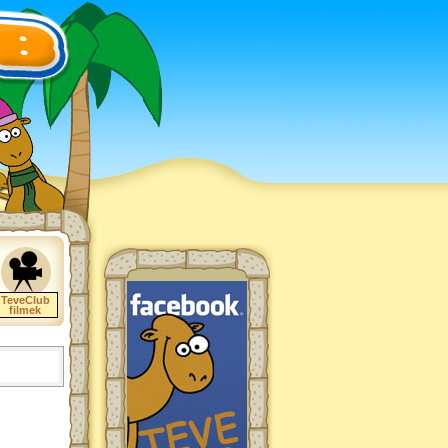
TeveClub
filmek