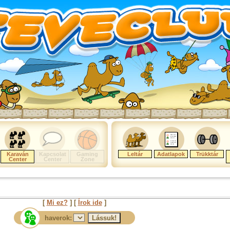
Karaván
Kapcsolat
Gaming
Leltár
Adatlapok
Trükktár
Center
Center
Zone
[
Mi ez?
] [
Írok ide
]
haverok: