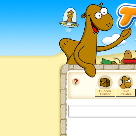
Cuccok
Teve
Center
Center