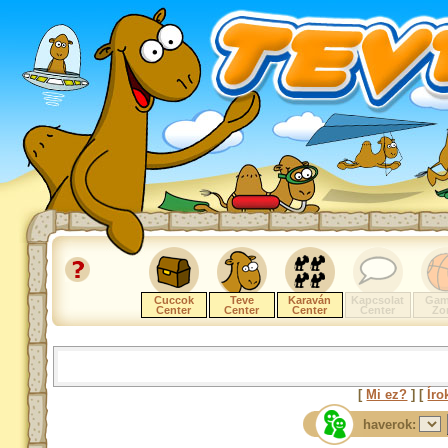
Cuccok
Teve
Karaván
Kapcsolat
Gam
Center
Center
Center
Center
Zo
[
Mi ez?
] [
Íro
haverok: