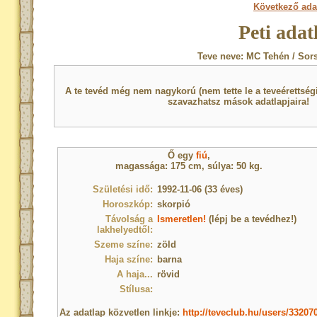
Következő ada
Peti adat
Teve neve: MC Tehén / Sor
A te tevéd még nem nagykorú (nem tette le a teveérettsé
szavazhatsz mások adatlapjaira!
Ő egy
fiú
,
magassága: 175 cm, súlya: 50 kg.
Születési idő:
1992-11-06 (33 éves)
Horoszkóp:
skorpió
Távolság a
Ismeretlen!
(lépj be a tevédhez!)
lakhelyedtől:
Szeme színe:
zöld
Haja színe:
barna
A haja...
rövid
Stílusa:
Az adatlap közvetlen linkje:
http://teveclub.hu/users/33207