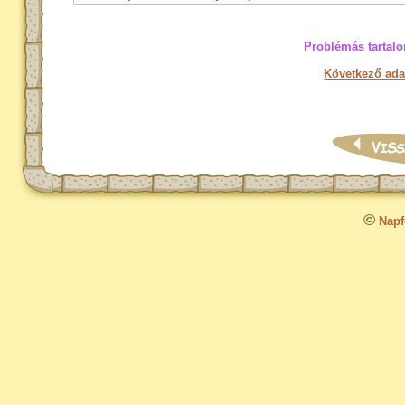
Problémás tartalo
Következő ada
©
Napfo