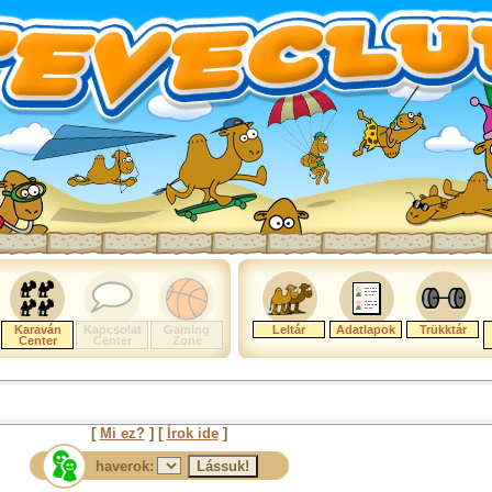
Karaván
Kapcsolat
Gaming
Leltár
Adatlapok
Trükktár
Center
Center
Zone
[
Mi ez?
] [
Írok ide
]
haverok: