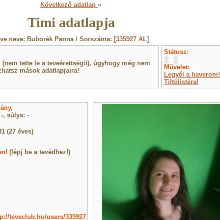
Következő adatlap
»
Timi adatlapja
ve neve: Buborék Panna / Sorszáma: [
335927
AL
]
Státusz:
(nem tette le a teveérettségit), úgyhogy még nem
Művelet:
hatsz mások adatlapjaira!
Legyél a haverom!
Tiltólistára!
lány
,
, súlya: -
31 (27 éves)
en!
(lépj be a tevédhez!)
tp://teveclub.hu/users/335927