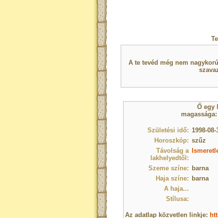
Te
A te tevéd még nem nagykorú 
szavaz
Ő egy
magassága: -
Születési idő:
1998-08-
Horoszkóp:
szűz
Távolság a
Ismeretl
lakhelyedtől:
Szeme színe:
barna
Haja színe:
barna
A haja...
Stílusa:
Az adatlap közvetlen linkje:
ht