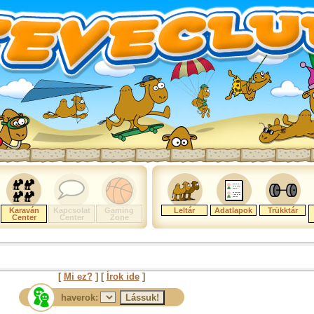
Karaván
Kapcsolat
Gaming
Leltár
Adatlapok
Trükktár
Center
Center
Zone
[
Mi ez?
] [
Írok ide
]
haverok: