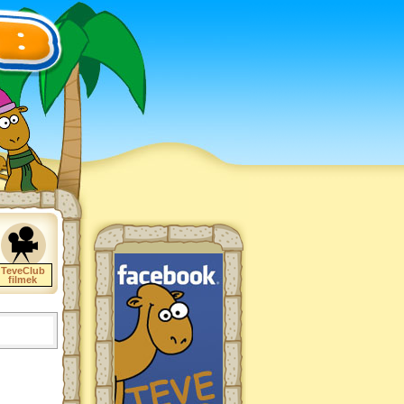
TeveClub
filmek