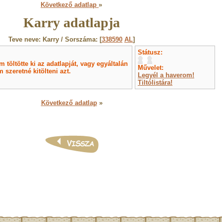
Következő adatlap
»
Karry adatlapja
Teve neve: Karry / Sorszáma: [
338590
AL
]
Státusz:
töltötte ki az adatlapját, vagy egyáltalán
Művelet:
 szeretné kitölteni azt.
Legyél a haverom!
Tiltólistára!
Következő adatlap
»