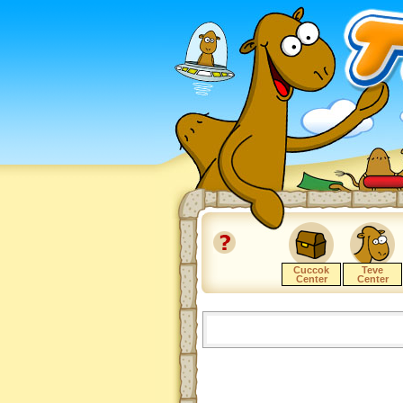
Cuccok
Teve
Center
Center