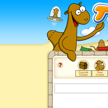
Cuccok
Teve
Center
Center