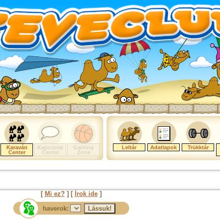
Karaván
Kapcsolat
Gaming
Leltár
Adatlapok
Trükktár
Center
Center
Zone
[
Mi ez?
] [
Írok ide
]
haverok: