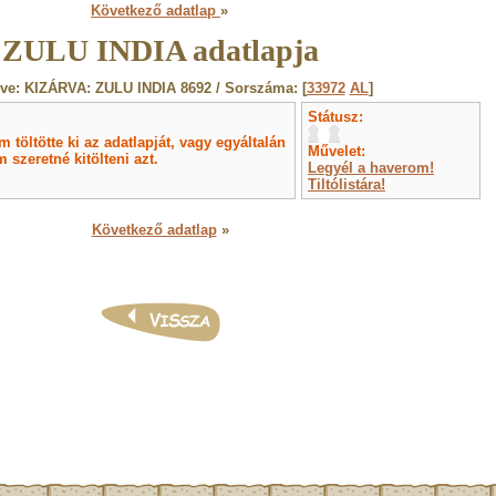
Következő adatlap
»
ZULU INDIA adatlapja
ve: KIZÁRVA: ZULU INDIA 8692 / Sorszáma: [
33972
AL
]
Státusz:
töltötte ki az adatlapját, vagy egyáltalán
Művelet:
 szeretné kitölteni azt.
Legyél a haverom!
Tiltólistára!
Következő adatlap
»