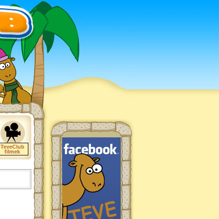
TeveClub
filmek