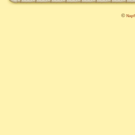
©
Napfo