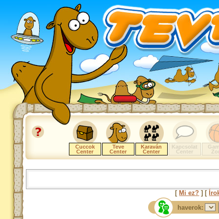
Cuccok
Teve
Karaván
Kapcsolat
Gam
Center
Center
Center
Center
Zo
[
Mi ez?
] [
Íro
haverok: