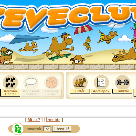
Karaván
Kapcsolat
Gaming
Leltár
Adatlapok
Trükktár
Center
Center
Zone
[
Mi ez?
] [
Írok ide
]
haverok: