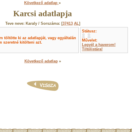
Következő adatlap
»
Karcsi adatlapja
Teve neve: Karaly / Sorszáma: [
37413
AL
]
Státusz:
töltötte ki az adatlapját, vagy egyáltalán
Művelet:
 szeretné kitölteni azt.
Legyél a haverom!
Tiltólistára!
Következő adatlap
»