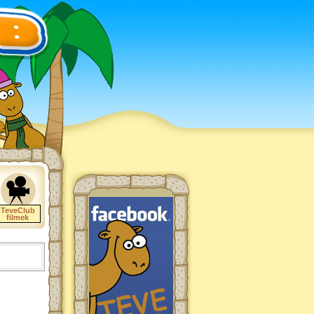
TeveClub
filmek