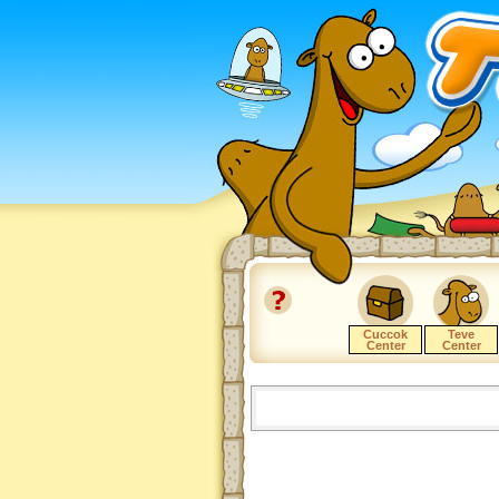
Cuccok
Teve
Center
Center