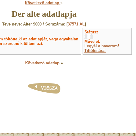
Következő adatlap
»
Der alte adatlapja
Teve neve: After 9000 / Sorszáma: [
37571
AL
]
Státusz:
töltötte ki az adatlapját, vagy egyáltalán
Művelet:
 szeretné kitölteni azt.
Legyél a haverom!
Tiltólistára!
Következő adatlap
»