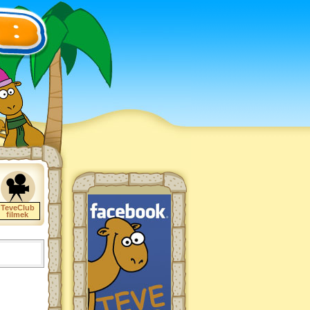
TeveClub
filmek