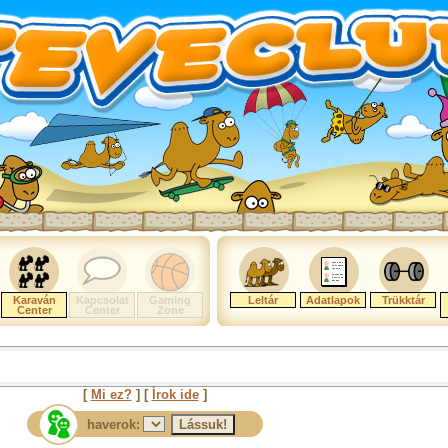
Karaván
Kapcsolat
Gaming
Leltár
Adatlapok
Trükktár
Center
Center
Zone
[
Mi ez?
] [
Írok ide
]
haverok: