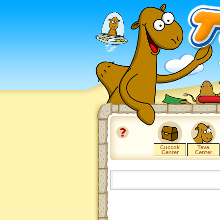
Cuccok
Teve
Center
Center