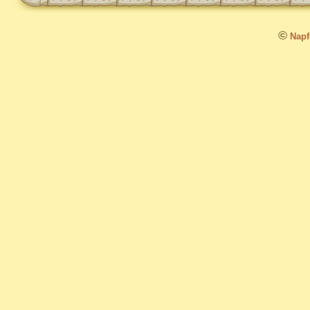
©
Napfo