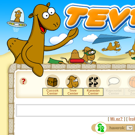
Cuccok
Teve
Karaván
Kapcsolat
Gam
Center
Center
Center
Center
Zo
[
Mi ez?
] [
Íro
haverok: