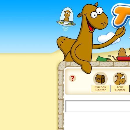
Cuccok
Teve
Center
Center