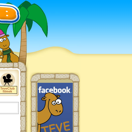
TeveClub
filmek