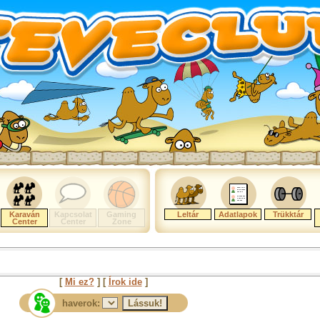
Karaván
Kapcsolat
Gaming
Leltár
Adatlapok
Trükktár
Center
Center
Zone
[
Mi ez?
] [
Írok ide
]
haverok: