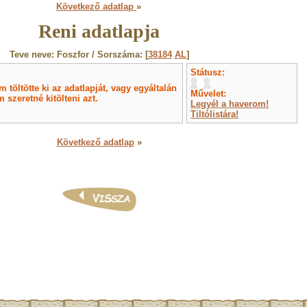
Következő adatlap
»
Reni adatlapja
Teve neve: Foszfor / Sorszáma: [
38184
AL
]
Státusz:
töltötte ki az adatlapját, vagy egyáltalán
Művelet:
 szeretné kitölteni azt.
Legyél a haverom!
Tiltólistára!
Következő adatlap
»