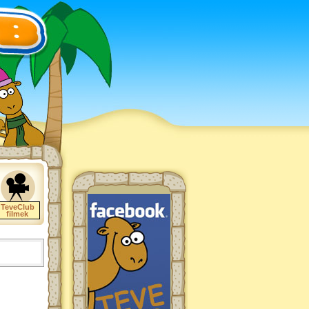
TeveClub
filmek