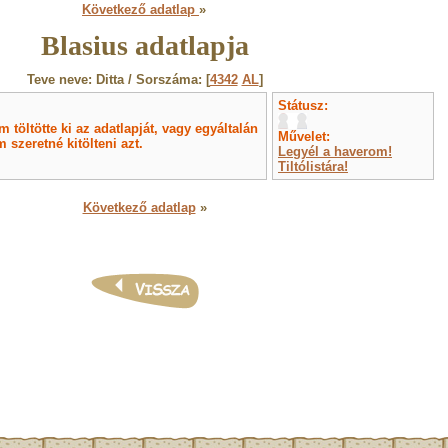
Következő adatlap
»
Blasius adatlapja
Teve neve: Ditta / Sorszáma: [
4342
AL
]
Státusz:
töltötte ki az adatlapját, vagy egyáltalán
Művelet:
 szeretné kitölteni azt.
Legyél a haverom!
Tiltólistára!
Következő adatlap
»