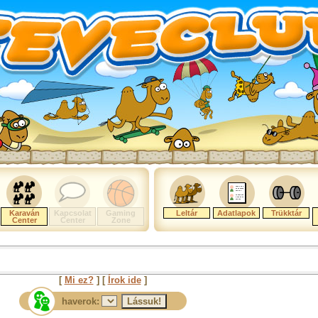
Karaván
Kapcsolat
Gaming
Leltár
Adatlapok
Trükktár
Center
Center
Zone
[
Mi ez?
] [
Írok ide
]
haverok: