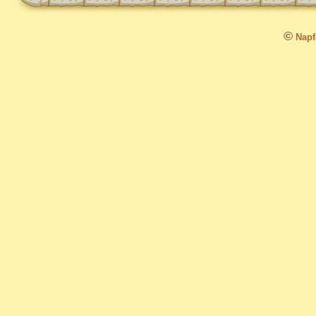
©
Napfo