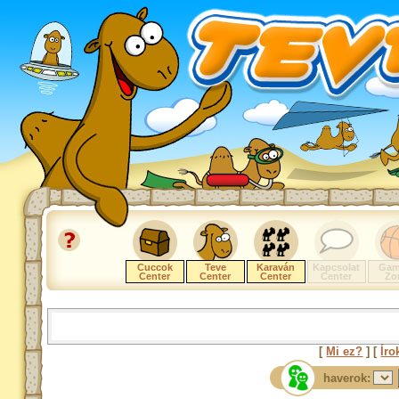
Cuccok
Teve
Karaván
Kapcsolat
Gam
Center
Center
Center
Center
Zo
[
Mi ez?
] [
Íro
haverok: