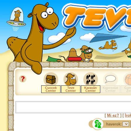
Cuccok
Teve
Karaván
Kapcsolat
Gam
Center
Center
Center
Center
Zo
[
Mi ez?
] [
Íro
haverok: