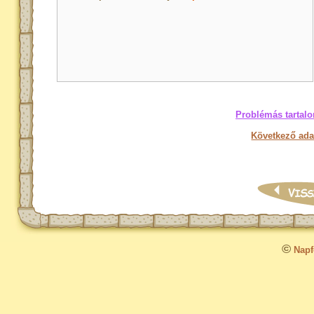
Problémás tartalo
Következő ada
©
Napfo