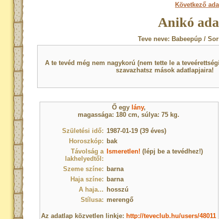
Következő ada
Anikó ada
Teve neve: Babeepúp / Sor
A te tevéd még nem nagykorú (nem tette le a teveérettsé
szavazhatsz mások adatlapjaira!
Ő egy
lány
,
magassága: 180 cm, súlya: 75 kg.
Születési idő:
1987-01-19 (39 éves)
Horoszkóp:
bak
Távolság a
Ismeretlen!
(lépj be a tevédhez!)
lakhelyedtől:
Szeme színe:
barna
Haja színe:
barna
A haja...
hosszú
Stílusa:
merengő
Az adatlap közvetlen linkje:
http://teveclub.hu/users/48011