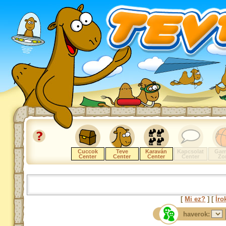
Cuccok
Teve
Karaván
Kapcsolat
Gam
Center
Center
Center
Center
Zo
[
Mi ez?
] [
Íro
haverok: