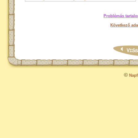
Problémás tartalo
Következő ada
©
Napfo