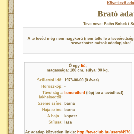
Következő ada
Brató ada
Teve neve: Patás Bobek / S
A te tevéd még nem nagykorú (nem tette le a teveérettsé
szavazhatsz mások adatlapjaira!
Ő egy
fiú
,
magassága: 180 cm, súlya: 90 kg.
Születési idő:
1973-00-00 (0 éves)
Horoszkóp:
-
Távolság a
Ismeretlen!
(lépj be a tevédhez!)
lakhelyedtől:
Szeme színe:
barna
Haja színe:
barna
A haja...
kopasz
Stílusa:
laza
Az adatlap közvetlen linkje:
http://teveclub.hu/users/4976