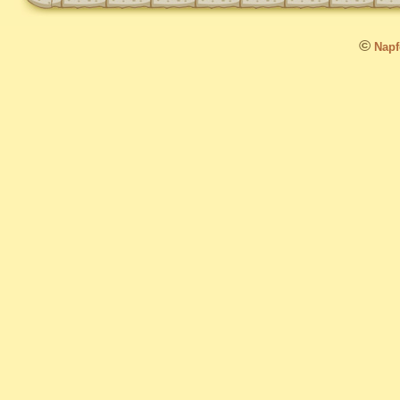
©
Napfo