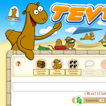
Cuccok
Teve
Karaván
Kapcsolat
Gam
Center
Center
Center
Center
Zo
[
Mi ez?
] [
Íro
haverok: